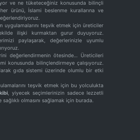
eliyor ve ne tüketeceğiniz konusunda bilinçli
 her ürünü, İslami beslenme kurallarına ve
değerlendiriyoruz.
m uygulamalarını teşvik etmek için üreticiler
şekilde ilişki kurmaktan gurur duyuyoruz.
erimizi paylaşarak, değerlerinizle uyumlu
ırıyoruz.
i değerlendirmenin ötesinde... Üreticileri
emi konusunda bilinçlendirmeye çalışıyoruz.
arak gıda sistemi üzerinde olumlu bir etki
lamalarını teşvik etmek için bu yolculukta
kibi
, yiyecek seçimlerinizin sadece lezzetli
e sağlıklı olmasını sağlamak için burada.