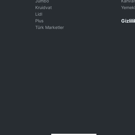
Jumbo
Kahvalt
Kruidvat
Yemekl
Lidl
Gizlili
Plus
Türk Marketler