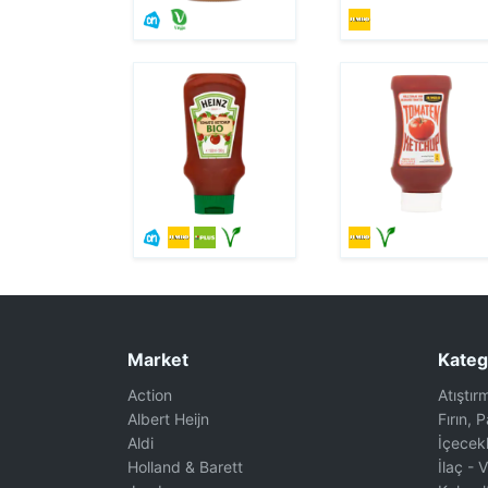
Market
Kateg
Action
Atıştır
Albert Heijn
Fırın, 
Aldi
İçecek
Holland & Barett
İlaç - 