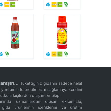
anışın...
Tükettiğiniz gıdanın sadece helal
ı yöntemlerle üretilmesini sağlamaya kendini
tkulu kişilerden oluşan bir ekip.
ında uzmanlardan oluşan ekibimizle,
 gıda ürünlerinin içeriklerini ve üretim