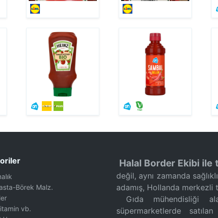
oriler
Halal Border Ekibi ile t
değil, aynı zamanda sağlıkl
malık
adamış, Hollanda merkezli tu
Pasta-Börek Malz.
ler
Gıda mühendisliği alan
Vitamin vb.
süpermarketlerde satılan