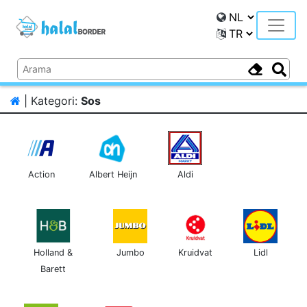
Toggle
| Kategori:
Sos
Action
Albert Heijn
Aldi
Holland &
Jumbo
Kruidvat
Lidl
Barett