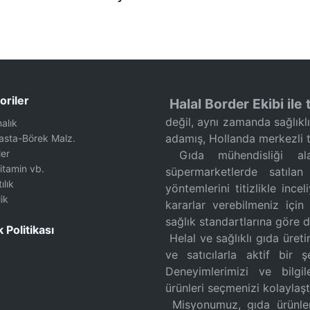
oriler
Halal Border Ekibi ile t
değil, aynı zamanda sağlıkl
malık
adamış, Hollanda merkezli tu
Pasta-Börek Malz.
ler
Gıda mühendisliği alan
Vitamin vb.
süpermarketlerde satılan
ılık
yöntemlerini titizlikle inc
ik
kararlar verebilmeniz için
sağlık standartlarına göre 
k Politikası
Helal ve sağlıklı gıda üreti
ve satıcılarla aktif bir 
Deneyimlerimizi ve bilgil
ürünleri seçmenizi kolaylaşt
Misyonumuz, gıda ürünlerin