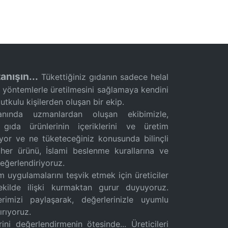
anışın...
Tükettiğiniz gıdanın sadece helal
ı yöntemlerle üretilmesini sağlamaya kendini
tkulu kişilerden oluşan bir ekip.
ında uzmanlardan oluşan ekibimizle,
 gıda ürünlerinin içeriklerini ve üretim
eliyor ve ne tüketeceğiniz konusunda bilinçli
 her ürünü, İslami beslenme kurallarına ve
değerlendiriyoruz.
m uygulamalarını teşvik etmek için üreticiler
şekilde ilişki kurmaktan gurur duyuyoruz.
erimizi paylaşarak, değerlerinizle uyumlu
ırıyoruz.
i değerlendirmenin ötesinde... Üreticileri