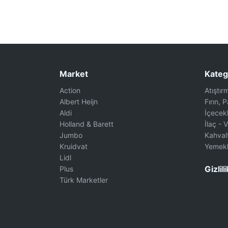
Market
Kateg
Action
Atıştır
Albert Heijn
Fırın, 
Aldi
İçecek
Holland & Barett
İlaç - 
Jumbo
Kahvalt
Kruidvat
Yemekl
Lidl
Gizlili
Plus
Türk Marketler