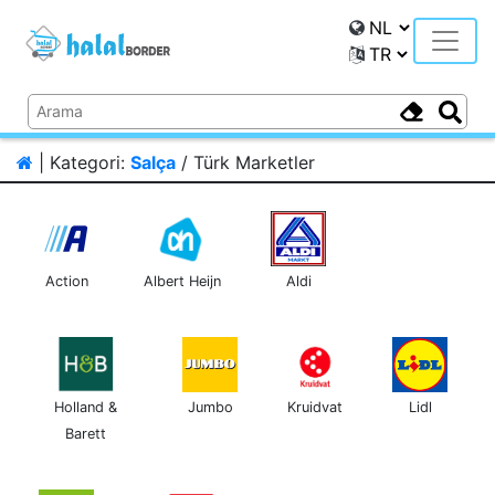
Toggle
| Kategori:
Salça
/ Türk Marketler
Action
Albert Heijn
Aldi
Holland &
Jumbo
Kruidvat
Lidl
Barett