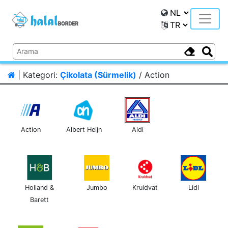
Toggle
| Kategori:
Çikolata (Sürmelik)
/ Action
Action
Albert Heijn
Aldi
Holland &
Jumbo
Kruidvat
Lidl
Barett